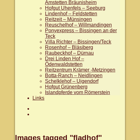
Amstetten Bräunisheim
Hofgut Uhenfels – Seeburg
Lindenhof – Feldstetten
Reitzeit – Münsingen
Reuschelhof – Willmandingen
Ponyexpress – Bissingen an der
Teck
Villa Richter – Bissingen/Teck
Rosenhof – Bläsiberg
Raubeckhof – Dürnau
Drei Linden Hof –
Ödenwaldstetten
Reitzentrum Krämer -Metzingen
Botta-Ranch – Neidlingen
Schelklehof – Uigendorf
Hofgut Grünenberg
Islandpferde vom Römerstein
Links
Aktuelles
facebook.com/WanderreitenAlb
Images tagged "fladhof"