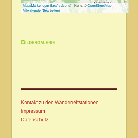
2 km
MapsMarker.com
(
Leaflet
/
icons
) | Karte: ©
OpenStreetMap-
1 mi
Mitwirkende
(
Bearbeiten
)
Bildergalerie
Kontakt zu den Wanderreitstationen
Impressum
Datenschutz