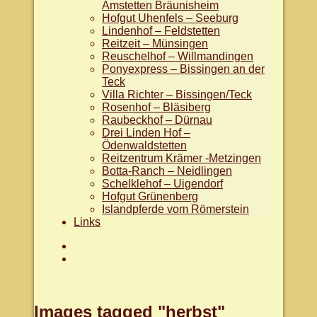
Amstetten Bräunisheim
Hofgut Uhenfels – Seeburg
Lindenhof – Feldstetten
Reitzeit – Münsingen
Reuschelhof – Willmandingen
Ponyexpress – Bissingen an der
Teck
Villa Richter – Bissingen/Teck
Rosenhof – Bläsiberg
Raubeckhof – Dürnau
Drei Linden Hof –
Ödenwaldstetten
Reitzentrum Krämer -Metzingen
Botta-Ranch – Neidlingen
Schelklehof – Uigendorf
Hofgut Grünenberg
Islandpferde vom Römerstein
Links
Aktuelles
facebook.com/WanderreitenAlb
Images tagged "herbst"