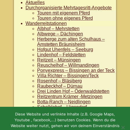
Aktuelles
Durchorganisierte Mehrtagesritt-Angebote
Touren mit eigenem Pferd
Touren ohne eigenes Pferd
Wanderreitstationen
Albhof – Mehrstetten
Albwege – Dächingen
Herberge zum alten Schulhaus –
Amstetten Bräunisheim
Hofgut Uhenfels – Seeburg
Lindenhof – Feldstetten
Reitzeit – Münsingen
Reuschelhof – Willmandingen
Ponyexpress – Bissingen an der Teck
Villa Richter – Bissingen/Teck
Rosenhof – Bläsiberg
Raubeckhof – Dürnau
Drei Linden Hof – Ödenwaldstetten
Reitzentrum Krämer -Metzingen
Botta-Ranch – Neidlingen
Schelklehof – Uigendorf
Hofgut Grünenberg
Diese Website und verlinkte Inhalte (z.B. Google Maps,
Islandpferde vom Römerstein
Youtube , facebook,...) benutzen Cookies. Wenn du die
Links
Website weiter nutzt, gehen wir von deinem Einverständnis