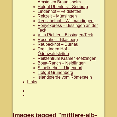
Amstetten Bräunisheim
Hofgut Uhenfels – Seeburg
Lindenhof – Feldstetten
Reitzeit – Münsingen
Reuschelhof – Willmandingen
Ponyexpress – Bissingen an der
Teck
Villa Richter – Bissingen/Teck
Rosenhof – Bläsiberg
Raubeckhof – Dürnau
Drei Linden Hof –
Ödenwaldstetten
Reitzentrum Krämer -Metzingen
Botta-Ranch – Neidlingen
Schelklehof – Uigendorf
Hofgut Grünenberg
Islandpferde vom Römerstein
Links
Aktuelles
facebook.com/WanderreitenAlb
Images tagged "mittlere-alb-