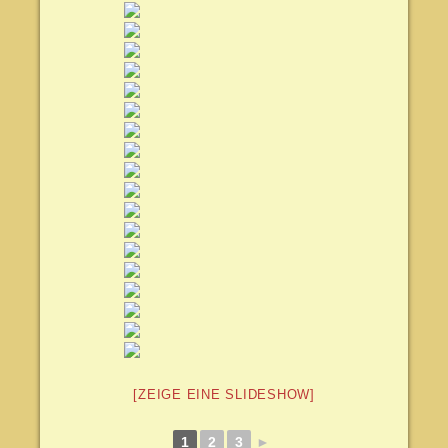
[ZEIGE EINE SLIDESHOW]
1
2
3
►