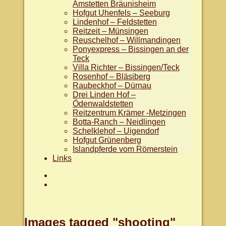
Amstetten Bräunisheim
Hofgut Uhenfels – Seeburg
Lindenhof – Feldstetten
Reitzeit – Münsingen
Reuschelhof – Willmandingen
Ponyexpress – Bissingen an der
Teck
Villa Richter – Bissingen/Teck
Rosenhof – Bläsiberg
Raubeckhof – Dürnau
Drei Linden Hof –
Ödenwaldstetten
Reitzentrum Krämer -Metzingen
Botta-Ranch – Neidlingen
Schelklehof – Uigendorf
Hofgut Grünenberg
Islandpferde vom Römerstein
Links
Aktuelles
facebook.com/WanderreitenAlb
Images tagged "shooting"