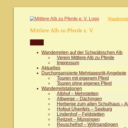
Zum
Inhalt
Wanderreit
springen
Mittlere Alb zu Pferde e. V.
Menü
Wanderreiten auf der Schwäbischen Alb
Verein Mittlere Alb zu Pferde
Impressum
Aktuelles
Durchorganisierte Mehrtagesritt-Angebote
Touren mit eigenem Pferd
Touren ohne eigenes Pferd
Wanderreitstationen
Albhof – Mehrstetten
Albwege – Dächingen
Herberge zum alten Schulhaus – A
Hofgut Uhenfels – Seeburg
Lindenhof – Feldstetten
Reitzeit – Münsingen
Reuschelhof – Willmandingen