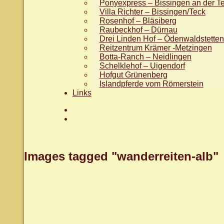
Ponyexpress – Bissingen an der T
Villa Richter – Bissingen/Teck
Rosenhof – Bläsiberg
Raubeckhof – Dürnau
Drei Linden Hof – Ödenwaldstetten
Reitzentrum Krämer -Metzingen
Botta-Ranch – Neidlingen
Schelklehof – Uigendorf
Hofgut Grünenberg
Islandpferde vom Römerstein
Links
Aktuelles
facebook.com/WanderreitenAlb
Images tagged "wanderreiten-alb"