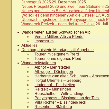
Jahresgruß 2025
29. Dezember 2025
Neues Prospekt 2026 und zwei neue Stationen!
25
Neues gemütliches Eis-Häuschen auf dem Lindenho
Wo soll es denn hingehen? An die Ostsee!
17. Aug
Übernachtungsfreizeit beim Ponyexpress – noch Plä
Wanderreit Freizeit – noch drei freie Plätze
26. Jul
Wanderreiten auf der Schwäbischen Alb
Verein Mittlere Alb zu Pferde
Impressum
Aktuelles
Durchorganisierte Mehrtagesritt-Angebote
Touren mit eigenem Pferd
Touren ohne eigenes Pferd
Wanderreitstationen
Albhof – Mehrstetten
Albwege – Dächingen
Herberge zum alten Schulhaus – Amstette
Hofgut Uhenfels – Seeburg
Lindenhof – Feldstetten
Reitzeit – Münsingen
Reuschelhof – Willmandingen
Ponyexpress – Bissingen an der Teck
Villa Richter – Bissingen/Teck
Rosenhof – Bläsiberg