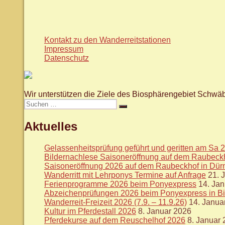
Kontakt zu den Wanderreitstationen
Impressum
Datenschutz
Wir unterstützen die Ziele des Biosphärengebiet Schwäb
Suche
Suchen
nach:
Aktuelles
Gelassenheitsprüfung geführt und geritten am Sa 2
Bildernachlese Saisoneröffnung auf dem Raubeckh
Saisoneröffnung 2026 auf dem Raubeckhof in Dür
Wanderritt mit Lehrponys Termine auf Anfrage
21. 
Ferienprogramme 2026 beim Ponyexpress
14. Ja
Abzeichenprüfungen 2026 beim Ponyexpress in B
Wanderreit-Freizeit 2026 (7.9. – 11.9.26)
14. Janua
Kultur im Pferdestall 2026
8. Januar 2026
Pferdekurse auf dem Reuschelhof 2026
8. Januar