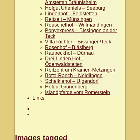
Amstetten Bräunisheim
Hofgut Uhenfels – Seeburg
Lindenhof – Feldstetten
Reitzeit – Münsingen
Reuschelhof – Willmandingen
Ponyexpress – Bissingen an der
Teck
Villa Richter – Bissingen/Teck
Rosenhof – Bläsiberg
Raubeckhof – Dürnau
Drei Linden Hof –
Ödenwaldstetten
Reitzentrum Krämer -Metzingen
Botta-Ranch – Neidlingen
Schelklehof – Uigendorf
Hofgut Grünenberg
Islandpferde vom Römerstein
Links
Aktuelles
facebook.com/WanderreitenAlb
Images tagged