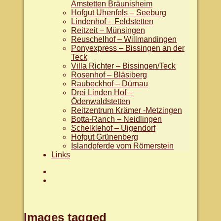
Amstetten Bräunisheim
Hofgut Uhenfels – Seeburg
Lindenhof – Feldstetten
Reitzeit – Münsingen
Reuschelhof – Willmandingen
Ponyexpress – Bissingen an der
Teck
Villa Richter – Bissingen/Teck
Rosenhof – Bläsiberg
Raubeckhof – Dürnau
Drei Linden Hof –
Ödenwaldstetten
Reitzentrum Krämer -Metzingen
Botta-Ranch – Neidlingen
Schelklehof – Uigendorf
Hofgut Grünenberg
Islandpferde vom Römerstein
Links
Aktuelles
facebook.com/WanderreitenAlb
Images tagged