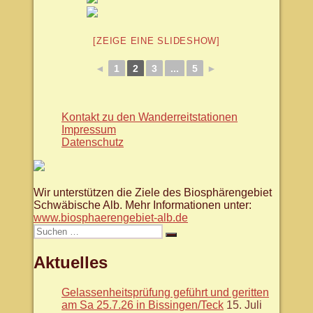
[ZEIGE EINE SLIDESHOW]
◄
1
2
3
...
5
►
Kontakt zu den Wanderreitstationen
Impressum
Datenschutz
Wir unterstützen die Ziele des Biosphärengebiet
Schwäbische Alb. Mehr Informationen unter:
www.biosphaerengebiet-alb.de
Suche
Suchen
nach:
Aktuelles
Gelassenheitsprüfung geführt und geritten
am Sa 25.7.26 in Bissingen/Teck
15. Juli