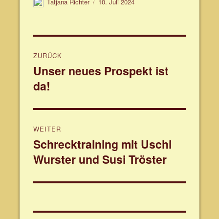
Autor
Veröffentlicht
Tatjana Richter
10. Juli 2024
am
Beitragsnavigation
ZURÜCK
Unser neues Prospekt ist
Vorheriger
da!
Beitrag:
WEITER
Schrecktraining mit Uschi
Nächster
Wurster und Susi Tröster
Beitrag: