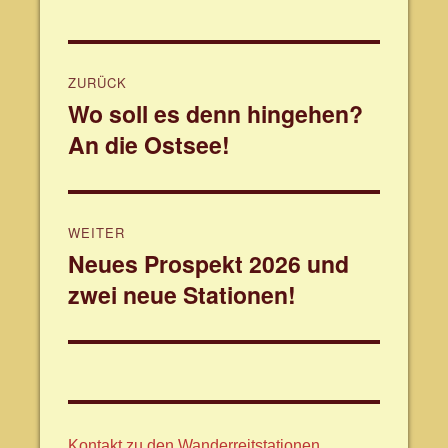
Beitragsnavigation
ZURÜCK
Wo soll es denn hingehen?
Vorheriger
An die Ostsee!
Beitrag:
WEITER
Neues Prospekt 2026 und
Nächster
zwei neue Stationen!
Beitrag:
Kontakt zu den Wanderreitstationen