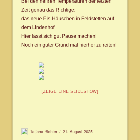
Bei den heißen Temperaturen der letzten
Zeit genau das Richtige:
das neue Eis-Häuschen in Feldstetten auf
dem Lindenhof!
Hier lässt sich gut Pause machen!
Noch ein guter Grund mal hierher zu reiten!
[ZEIGE EINE SLIDESHOW]
Autor
Veröffentlicht
Tatjana Richter
21. August 2025
am