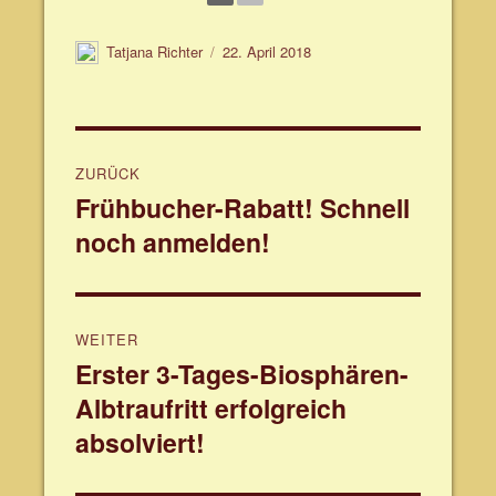
Autor
Veröffentlicht
Tatjana Richter
22. April 2018
am
Beitragsnavigation
ZURÜCK
Frühbucher-Rabatt! Schnell
Vorheriger
noch anmelden!
Beitrag:
WEITER
Erster 3-Tages-Biosphären-
Nächster
Albtraufritt erfolgreich
Beitrag:
absolviert!