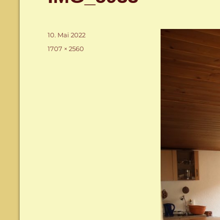
Veröffentlicht
10. Mai 2022
am
Volle
1707 × 2560
Größe