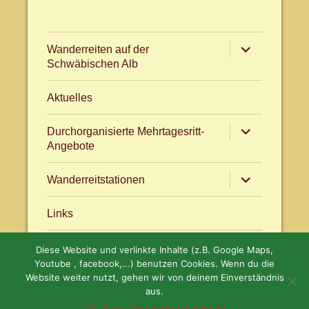
Untermenü
Wanderreiten auf der
anzeigen
Schwäbischen Alb
Aktuelles
Untermenü
Durchorganisierte Mehrtagesritt-
anzeigen
Angebote
Untermenü
Wanderreitstationen
anzeigen
Links
Diese Website und verlinkte Inhalte (z.B. Google Maps,
Aktuelles
facebook.com/WanderreitenAlb
Youtube , facebook,...) benutzen Cookies. Wenn du die
Website weiter nutzt, gehen wir von deinem Einverständnis
aus.