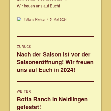
Wir freuen uns auf Euch!
Autor
Veröffentlicht
Tatjana Richter
5. Mai 2024
am
Beitragsnavigation
ZURÜCK
Nach der Saison ist vor der
Vorheriger
Saisoneröffnung! Wir freuen
Beitrag:
uns auf Euch in 2024!
WEITER
Botta Ranch in Neidlingen
Nächster
getestet!
Beitrag: