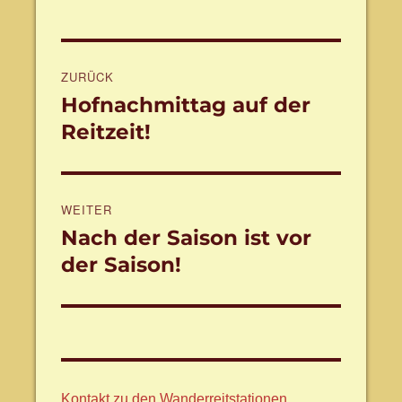
Beitragsnavigation
ZURÜCK
Hofnachmittag auf der
Vorheriger
Beitrag:
Reitzeit!
WEITER
Nach der Saison ist vor
Nächster
Beitrag:
der Saison!
Kontakt zu den Wanderreitstationen