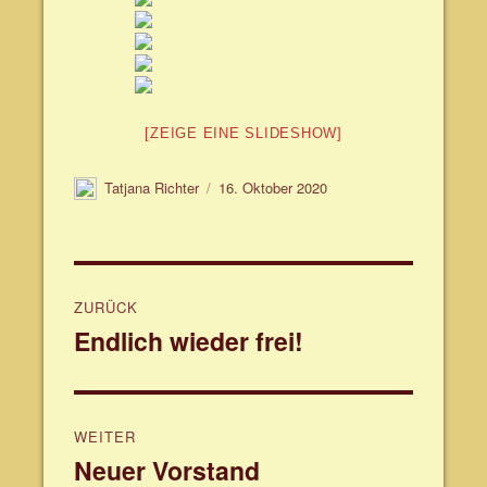
[ZEIGE EINE SLIDESHOW]
Autor
Veröffentlicht
Tatjana Richter
16. Oktober 2020
am
Beitragsnavigation
ZURÜCK
Endlich wieder frei!
Vorheriger
Beitrag:
WEITER
Neuer Vorstand
Nächster