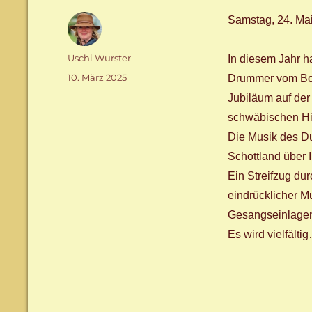
Samstag, 24. Mai
Autor
Uschi Wurster
In diesem Jahr h
Veröffentlicht
10. März 2025
Drummer vom Bo
am
Jubiläum auf der
schwäbischen Hi
Die Musik des Du
Schottland über I
Ein Streifzug dur
eindrücklicher M
Gesangseinlagen 
Es wird vielfältig