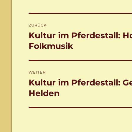
Beitragsnavigation
ZURÜCK
Kultur im Pferdestall: 
Vorheriger
Beitrag:
Folkmusik
WEITER
Kultur im Pferdestall: 
Nächster
Beitrag:
Helden