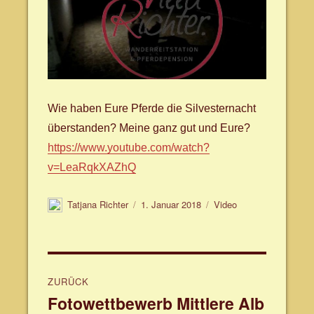
Wie haben Eure Pferde die Silvesternacht
überstanden? Meine ganz gut und Eure?
https://www.youtube.com/watch?
v=LeaRqkXAZhQ
Autor
Veröffentlicht
Format
Tatjana Richter
1. Januar 2018
Video
am
Beitragsnavigation
ZURÜCK
Fotowettbewerb Mittlere Alb
Vorheriger