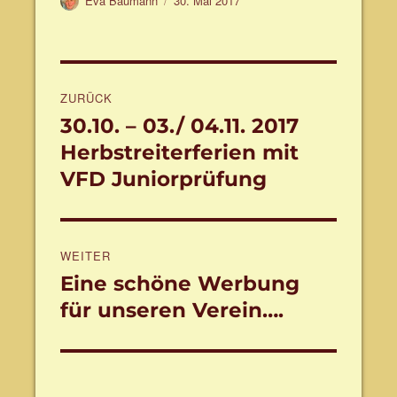
Eva Baumann
30. Mai 2017
am
Beitragsnavigation
ZURÜCK
30.10. – 03./ 04.11. 2017
Vorheriger
Beitrag:
Herbstreiterferien mit
VFD Juniorprüfung
WEITER
Eine schöne Werbung
Nächster
Beitrag:
für unseren Verein….