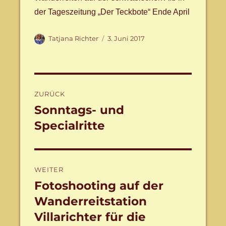
der Tageszeitung „Der Teckbote“ Ende April
Autor
Veröffentlicht
Tatjana Richter
3. Juni 2017
am
Beitragsnavigation
ZURÜCK
Sonntags- und
Vorheriger
Beitrag:
Specialritte
WEITER
Fotoshooting auf der
Nächster
Beitrag:
Wanderreitstation
Villarichter für die