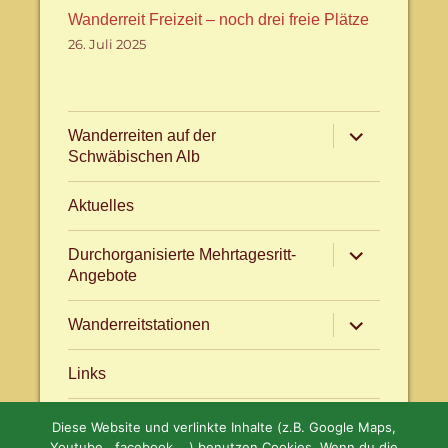
Wanderreit Freizeit – noch drei freie Plätze
26. Juli 2025
Untermenü
Wanderreiten auf der
anzeigen
Schwäbischen Alb
Aktuelles
Untermenü
Durchorganisierte Mehrtagesritt-
anzeigen
Angebote
Untermenü
Wanderreitstationen
anzeigen
Links
Diese Website und verlinkte Inhalte (z.B. Google Maps,
Aktuelles
facebook.com/WanderreitenAlb
Youtube , facebook,...) benutzen Cookies. Wenn du die