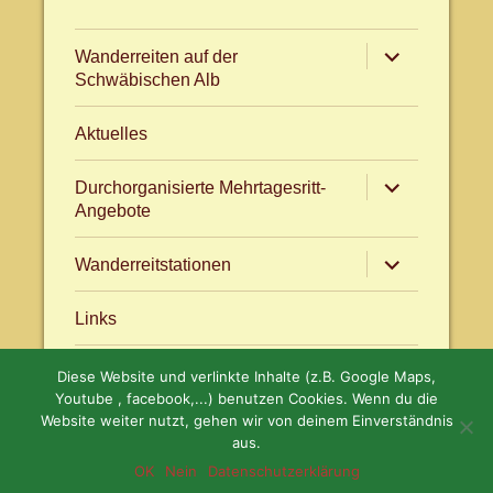
Untermenü
Wanderreiten auf der
anzeigen
Schwäbischen Alb
Aktuelles
Untermenü
Durchorganisierte Mehrtagesritt-
anzeigen
Angebote
Untermenü
Wanderreitstationen
anzeigen
Links
Diese Website und verlinkte Inhalte (z.B. Google Maps,
Aktuelles
facebook.com/WanderreitenAlb
Youtube , facebook,...) benutzen Cookies. Wenn du die
Website weiter nutzt, gehen wir von deinem Einverständnis
aus.
OK
Nein
Datenschutzerklärung