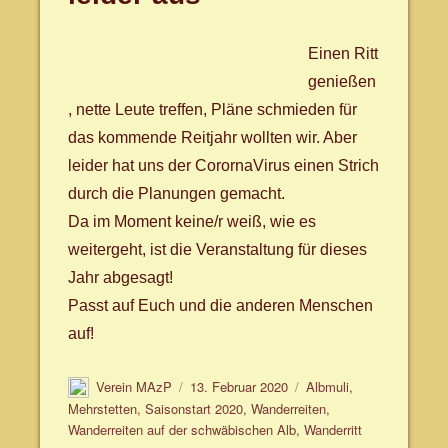
Einen Ritt
genießen
, nette Leute treffen, Pläne schmieden für
das kommende Reitjahr wollten wir. Aber
leider hat uns der CorornaVirus einen Strich
durch die Planungen gemacht.
Da im Moment keine/r weiß, wie es
weitergeht, ist die Veranstaltung für dieses
Jahr abgesagt!
Passt auf Euch und die anderen Menschen
auf!
Autor
Veröffentlicht
Schlagwörter
Verein MAzP
13. Februar 2020
Albmuli
,
am
Mehrstetten
,
Saisonstart 2020
,
Wanderreiten
,
Wanderreiten auf der schwäbischen Alb
,
Wanderritt