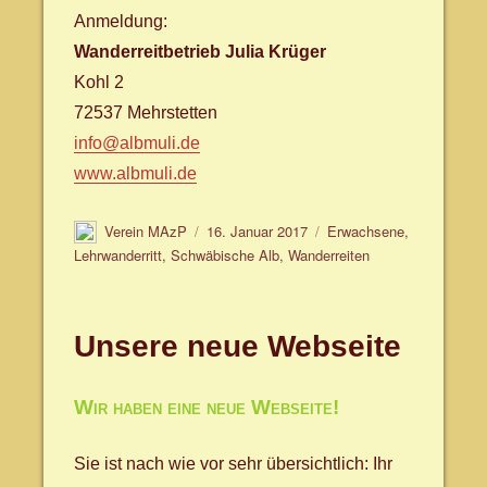
Anmeldung:
Wanderreitbetrieb Julia Krüger
Kohl 2
72537 Mehrstetten
info@albmuli.de
www.albmuli.de
Autor
Veröffentlicht
Schlagwörter
Verein MAzP
16. Januar 2017
Erwachsene
,
am
Lehrwanderritt
,
Schwäbische Alb
,
Wanderreiten
Unsere neue Webseite
Wir haben eine neue Webseite!
Sie ist nach wie vor sehr übersichtlich: Ihr