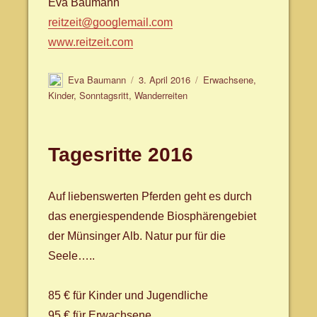
Eva Baumann
reitzeit@googlemail.com
www.reitzeit.com
Autor
Veröffentlicht
Schlagwörter
Eva Baumann
3. April 2016
Erwachsene
,
am
Kinder
,
Sonntagsritt
,
Wanderreiten
Tagesritte 2016
Auf liebenswerten Pferden geht es durch
das energiespendende Biosphärengebiet
der Münsinger Alb. Natur pur für die
Seele…..
85 € für Kinder und Jugendliche
95 € für Erwachsene