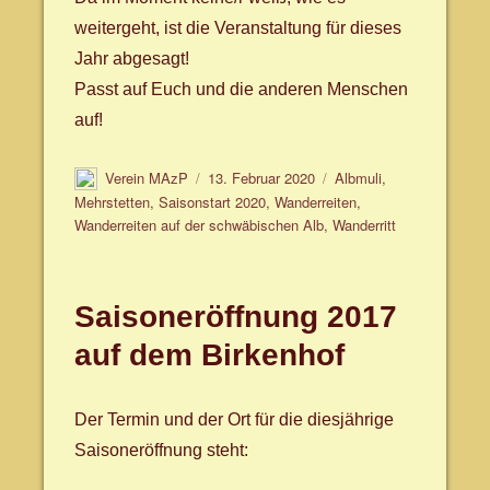
weitergeht, ist die Veranstaltung für dieses
Jahr abgesagt!
Passt auf Euch und die anderen Menschen
auf!
Autor
Veröffentlicht
Schlagwörter
Verein MAzP
13. Februar 2020
Albmuli
,
am
Mehrstetten
,
Saisonstart 2020
,
Wanderreiten
,
Wanderreiten auf der schwäbischen Alb
,
Wanderritt
Saisoneröffnung 2017
auf dem Birkenhof
Der Termin und der Ort für die diesjährige
Saisoneröffnung steht: