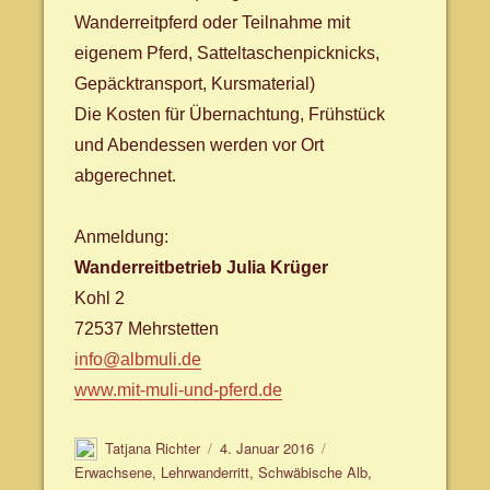
Wanderreitpferd oder Teilnahme mit
eigenem Pferd, Satteltaschenpicknicks,
Gepäcktransport, Kursmaterial)
Die Kosten für Übernachtung, Frühstück
und Abendessen werden vor Ort
abgerechnet.
Anmeldung:
Wanderreitbetrieb Julia Krüger
Kohl 2
72537 Mehrstetten
info@albmuli.de
www.mit-muli-und-pferd.de
Autor
Veröffentlicht
Schlagwörter
Tatjana Richter
4. Januar 2016
am
Erwachsene
,
Lehrwanderritt
,
Schwäbische Alb
,