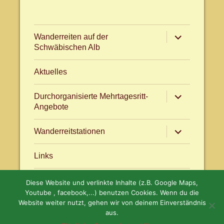
Untermenü
Wanderreiten auf der
anzeigen
Schwäbischen Alb
Aktuelles
Untermenü
Durchorganisierte Mehrtagesritt-
anzeigen
Angebote
Untermenü
Wanderreitstationen
anzeigen
Links
Diese Website und verlinkte Inhalte (z.B. Google Maps,
Aktuelles
facebook.com/WanderreitenAlb
Youtube , facebook,...) benutzen Cookies. Wenn du die
Website weiter nutzt, gehen wir von deinem Einverständnis
aus.