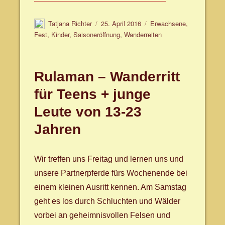
Autor
Veröffentlicht
Schlagwörter
Tatjana Richter
25. April 2016
Erwachsene
,
am
Fest
,
Kinder
,
Saisoneröffnung
,
Wanderreiten
Rulaman – Wanderritt
für Teens + junge
Leute von 13-23
Jahren
Wir treffen uns Freitag und lernen uns und
unsere Partnerpferde fürs Wochenende bei
einem kleinen Ausritt kennen. Am Samstag
geht es los durch Schluchten und Wälder
vorbei an geheimnisvollen Felsen und