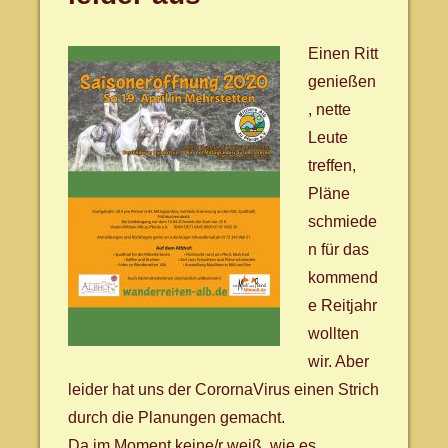
Einen Ritt
genießen
, nette
Leute
treffen,
Pläne
schmiede
n für das
kommend
e Reitjahr
wollten
wir. Aber
leider hat uns der CorornaVirus einen Strich
durch die Planungen gemacht.
Da im Moment keine/r weiß, wie es