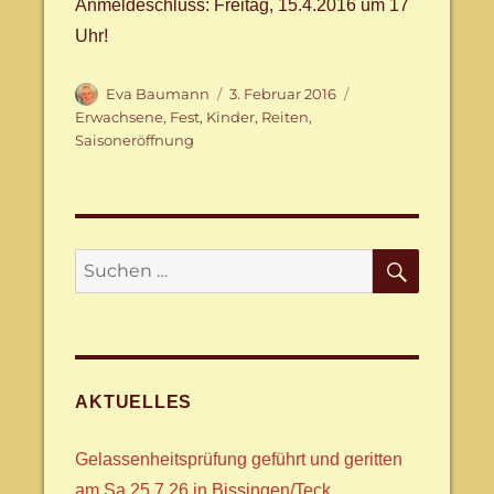
Anmeldeschluss: Freitag, 15.4.2016 um 17
Uhr!
Autor
Veröffentlicht
Schlagwörter
Eva Baumann
3. Februar 2016
am
Erwachsene
,
Fest
,
Kinder
,
Reiten
,
Saisoneröffnung
SUCHE
Suche
nach:
AKTUELLES
Gelassenheitsprüfung geführt und geritten
am Sa 25.7.26 in Bissingen/Teck