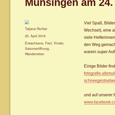
Münsingen am 24. 
Viel Spaß, Bilde
Autor
Tatjana Richter
Wechsel), eine a
Veröffentlicht
25. April 2016
viele Helferinnen
am
Schlagwörter
Erwachsene
,
Fest
,
Kinder
,
den Weg gemacht 
Saisoneröffnung
,
warein super Auft
Wanderreiten
Einige Bilder find
fotografie.albmul
schneegestoeber/
und auf unserer 
www.facebook.co