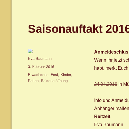
Saisonauftakt 201
Anmeldeschluss
Autor
Eva Baumann
Wenn Ihr jetzt sc
Veröffentlicht
3. Februar 2016
habt, merkt Euch
am
Schlagwörter
Erwachsene
,
Fest
,
Kinder
,
Reiten
,
Saisoneröffnung
24.04.2016
in M
Info und Anmeldu
Anhänger mailen)
Reitzeit
Eva Baumann