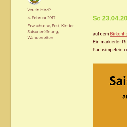
Autor
Verein MAzP
So 23.04.2
Veröffentlicht
4. Februar 2017
am
Schlagwörter
Erwachsene
,
Fest
,
Kinder
,
Saisoneröffnung
,
auf dem
Birkenh
Wanderreiten
Ein markierter Ri
Fachsimpeleien 