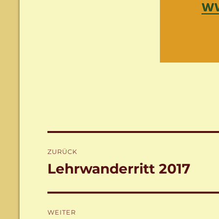
Beitragsnavigation
ZURÜCK
Lehrwanderritt 2017
Vorheriger
Beitrag:
WEITER