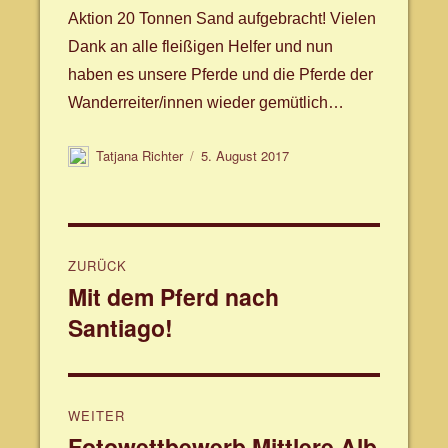
Aktion 20 Tonnen Sand aufgebracht! Vielen
Dank an alle fleißigen Helfer und nun
haben es unsere Pferde und die Pferde der
Wanderreiter/innen wieder gemütlich…
Autor
Veröffentlicht
Tatjana Richter
5. August 2017
am
Beitragsnavigation
ZURÜCK
Mit dem Pferd nach
Vorheriger
Santiago!
Beitrag:
WEITER
Fotowettbewerb Mittlere Alb
Nächster