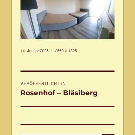
Veröffentlicht
Volle
14. Januar 2025
2560 × 1325
am
Größe
Beitragsnavigation
VERÖFFENTLICHT IN
Rosenhof – Bläsiberg