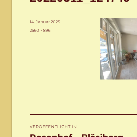
Veröffentlicht
14. Januar 2025
am
Volle
2560 × 896
Größe
Beitragsnavigation
VERÖFFENTLICHT IN