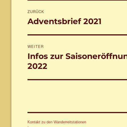
Beitragsnavigation
ZURÜCK
Adventsbrief 2021
Vorheriger
Beitrag:
WEITER
Infos zur Saisoneröffnu
Nächster
Beitrag:
2022
Kontakt zu den Wanderreitstationen