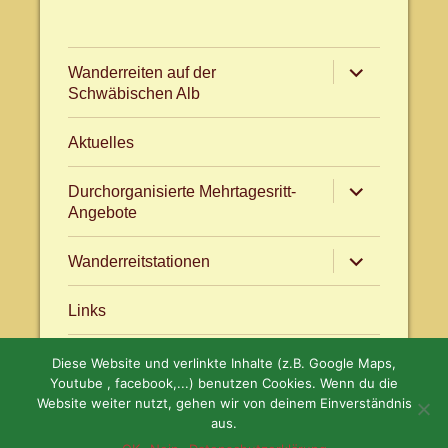
Untermenü
Wanderreiten auf der
anzeigen
Schwäbischen Alb
Aktuelles
Untermenü
Durchorganisierte Mehrtagesritt-
anzeigen
Angebote
Untermenü
Wanderreitstationen
anzeigen
Links
Diese Website und verlinkte Inhalte (z.B. Google Maps,
Aktuelles
facebook.com/WanderreitenAlb
Youtube , facebook,...) benutzen Cookies. Wenn du die
Website weiter nutzt, gehen wir von deinem Einverständnis
aus.