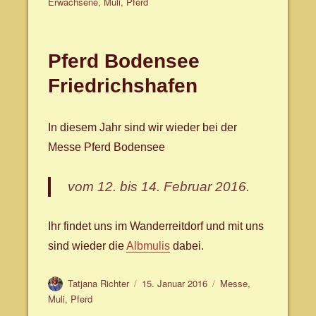
am
Erwachsene
,
Muli
,
Pferd
Pferd Bodensee
Friedrichshafen
In diesem Jahr sind wir wieder bei der
Messe Pferd Bodensee
vom 12. bis 14. Februar 2016.
Ihr findet uns im Wanderreitdorf und mit uns
sind wieder die
Albmulis
dabei.
Autor
Veröffentlicht
Schlagwörter
Tatjana Richter
15. Januar 2016
Messe
,
am
Muli
,
Pferd