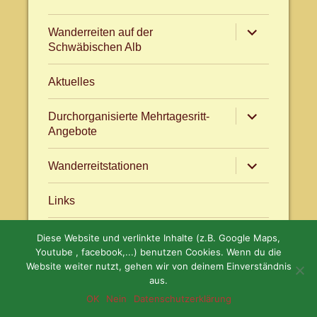
Untermenü
Wanderreiten auf der
anzeigen
Schwäbischen Alb
Aktuelles
Untermenü
Durchorganisierte Mehrtagesritt-
anzeigen
Angebote
Untermenü
Wanderreitstationen
anzeigen
Links
Diese Website und verlinkte Inhalte (z.B. Google Maps,
Aktuelles
facebook.com/WanderreitenAlb
Youtube , facebook,...) benutzen Cookies. Wenn du die
Website weiter nutzt, gehen wir von deinem Einverständnis
aus.
OK
Nein
Datenschutzerklärung