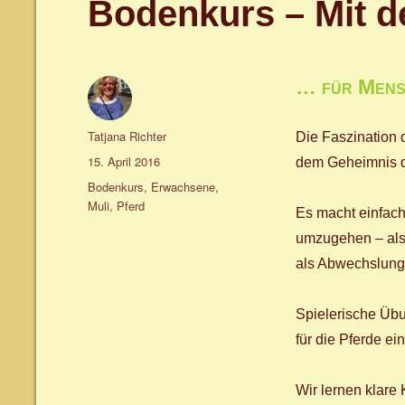
Bodenkurs – Mit d
… für Mensc
Autor
Tatjana Richter
Die Faszination
Veröffentlicht
15. April 2016
dem Geheimnis de
am
Schlagwörter
Bodenkurs
,
Erwachsene
,
Muli
,
Pferd
Es macht einfach
umzugehen – als 
als Abwechslung 
Spielerische Üb
für die Pferde ei
Wir lernen klare