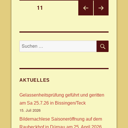
Seitennummerierung
SEITE
11
VOR
NÄC
der
HERI
HSTE
GE
SEIT
Beiträge
SEIT
E
E
SUCHE
Suche
nach:
AKTUELLES
Gelassenheitsprüfung geführt und geritten
am Sa 25.7.26 in Bissingen/Teck
15. Juli 2026
Bildernachlese Saisoneröffnung auf dem
Raubeckhof in Dürnau am 25. April 2026