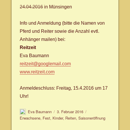
24.04.2016
in Münsingen
Info und Anmeldung (bitte die Namen von
Pferd und Reiter sowie die Anzahl evtl.
Anhänger mailen) bei:
Reitzeit
Eva Baumann
reitzeit@googlemail.com
www.reitzeit.com
Anmeldeschluss: Freitag, 15.4.2016 um 17
Uhr!
Autor
Veröffentlicht
Schlagwörter
Eva Baumann
3. Februar 2016
am
Erwachsene
,
Fest
,
Kinder
,
Reiten
,
Saisoneröffnung