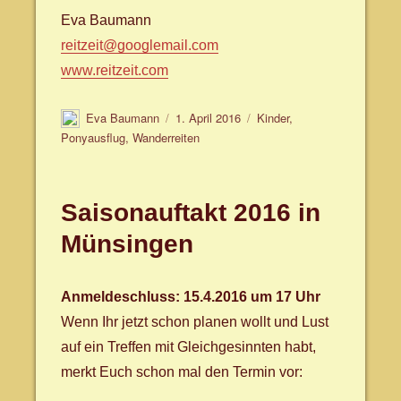
Eva Baumann
reitzeit@googlemail.com
www.reitzeit.com
Autor
Veröffentlicht
Schlagwörter
Eva Baumann
1. April 2016
Kinder
,
am
Ponyausflug
,
Wanderreiten
Saisonauftakt 2016 in
Münsingen
Anmeldeschluss: 15.4.2016 um 17 Uhr
Wenn Ihr jetzt schon planen wollt und Lust
auf ein Treffen mit Gleichgesinnten habt,
merkt Euch schon mal den Termin vor: