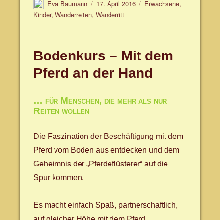
Autor
Veröffentlicht
Schlagwörter
Eva Baumann
17. April 2016
Erwachsene
,
am
Kinder
,
Wanderreiten
,
Wanderritt
Bodenkurs – Mit dem
Pferd an der Hand
… für Menschen, die mehr als nur
Reiten wollen
Die Faszination der Beschäftigung mit dem
Pferd vom Boden aus entdecken und dem
Geheimnis der „Pferdeflüsterer“ auf die
Spur kommen.
Es macht einfach Spaß, partnerschaftlich,
auf gleicher Höhe mit dem Pferd