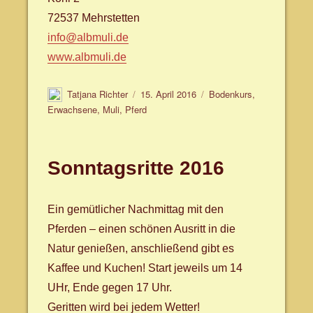
72537 Mehrstetten
info@albmuli.de
www.albmuli.de
Autor
Veröffentlicht
Schlagwörter
Tatjana Richter
15. April 2016
Bodenkurs
,
am
Erwachsene
,
Muli
,
Pferd
Sonntagsritte 2016
Ein gemütlicher Nachmittag mit den
Pferden – einen schönen Ausritt in die
Natur genießen, anschließend gibt es
Kaffee und Kuchen! Start jeweils um 14
UHr, Ende gegen 17 Uhr.
Geritten wird bei jedem Wetter!