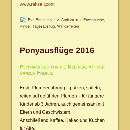
www.reitzeit.com
Autor
Veröffentlicht
Schlagwörter
Eva Baumann
2. April 2016
Erwachsene
,
am
Kinder
,
Tagesausflug
,
Wanderreiten
Ponyausflüge 2016
Ponyausflug für die Kleinen, mit der
ganzen Familie
Erste Pferdeerfahrung – putzen, satteln,
reiten auf geführten Pferden – für jüngere
Kinder ab 3 Jahren, auch gemeinsam mit
Eltern und Geschwistern.
Anschließend Kaffee, Kakao und Kuchen
für Alle.