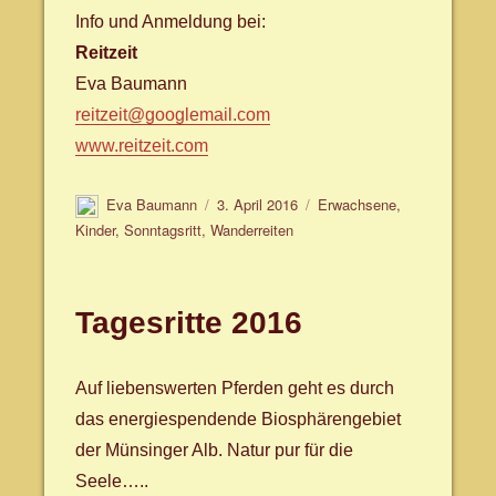
Info und Anmeldung bei:
Reitzeit
Eva Baumann
reitzeit@googlemail.com
www.reitzeit.com
Autor
Veröffentlicht
Schlagwörter
Eva Baumann
3. April 2016
Erwachsene
,
am
Kinder
,
Sonntagsritt
,
Wanderreiten
Tagesritte 2016
Auf liebenswerten Pferden geht es durch
das energiespendende Biosphärengebiet
der Münsinger Alb. Natur pur für die
Seele…..