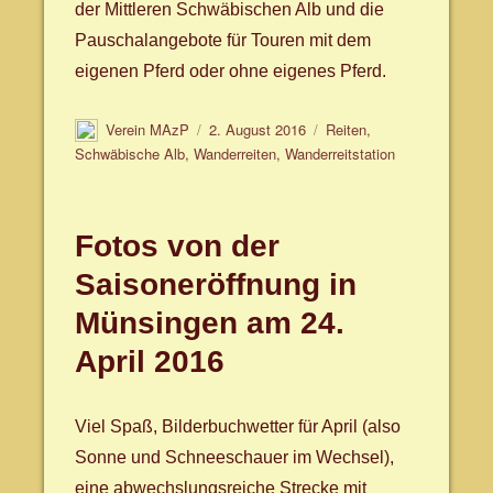
der Mittleren Schwäbischen Alb und die
Pauschalangebote für Touren mit dem
eigenen Pferd oder ohne eigenes Pferd.
Autor
Veröffentlicht
Schlagwörter
Verein MAzP
2. August 2016
Reiten
,
am
Schwäbische Alb
,
Wanderreiten
,
Wanderreitstation
Fotos von der
Saisoneröffnung in
Münsingen am 24.
April 2016
Viel Spaß, Bilderbuchwetter für April (also
Sonne und Schneeschauer im Wechsel),
eine abwechslungsreiche Strecke mit